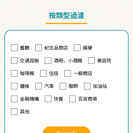
按類型過濾
餐廳
紀念品商店
娛樂
交通設施
酒吧，小酒館
美容院
咖啡館
住宿
一般商店
麵條
汽車
服飾
加油站
金融機構
快餐
百貨商場
其他